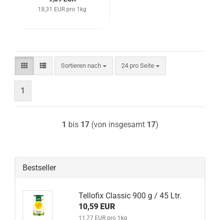
18,31 EUR pro 1kg
Sortieren nach
pro Seite
Sortieren nach
24 pro Seite
1
1
bis
17
(von insgesamt
17
)
Bestseller
Tellofix Classic 900 g / 45 Ltr.
10,59 EUR
11,77 EUR pro 1kg