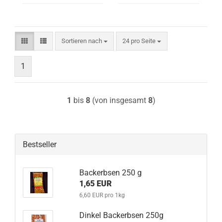
Sortieren nach
pro Seite
Sortieren nach
24 pro Seite
1
1
bis
8
(von insgesamt
8
)
Bestseller
Backerbsen 250 g
1,65 EUR
6,60 EUR pro 1kg
Dinkel Backerbsen 250g