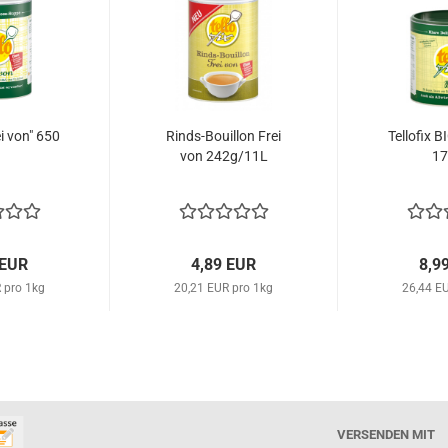
ei von" 650
Rinds-Bouillon Frei
Tellofix B
von 242g/11L
17
 EUR
4,89 EUR
8,9
 pro 1kg
20,21 EUR pro 1kg
26,44 E
VERSENDEN MIT