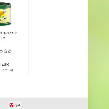
IO 340 g für
 Ltr.
9 EUR
UR pro 1kg