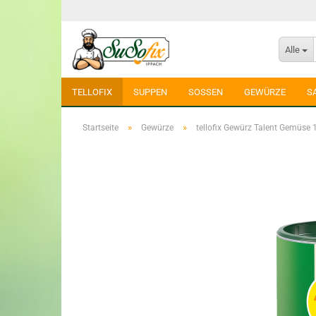
Alle
TELLOFIX
SUPPEN
SOSSEN
GEWÜRZE
S
»
»
Startseite
Gewürze
tellofix Gewürz Talent Gemüse