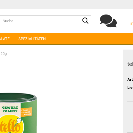
Suche...
i
ALATE
SPEZIALITÄTEN
 120g
te
Art
Lie