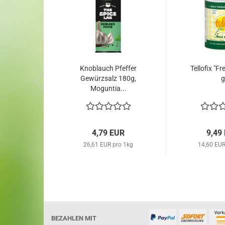
Knoblauch Pfeffer
Tellofix "Fr
Gewürzsalz 180g,
g
Moguntia...
4,79 EUR
9,49
26,61 EUR pro 1kg
14,60 EUR
BEZAHLEN MIT