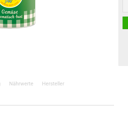
g
Nährwerte
Hersteller