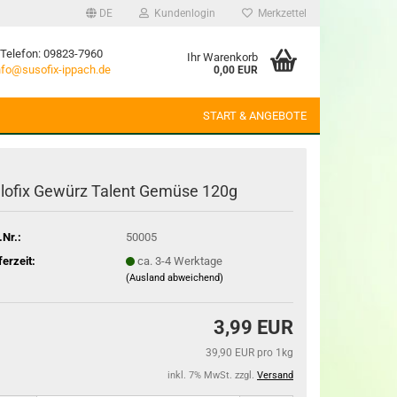
DE
Kundenlogin
Merkzettel
Telefon: 09823-7960
Ihr Warenkorb
nfo@susofix-ippach.de
0,00 EUR
START & ANGEBOTE
llofix Gewürz Talent Gemüse 120g
.Nr.:
50005
ferzeit:
ca. 3-4 Werktage
(Ausland abweichend)
3,99 EUR
39,90 EUR pro 1kg
inkl. 7% MwSt. zzgl.
Versand