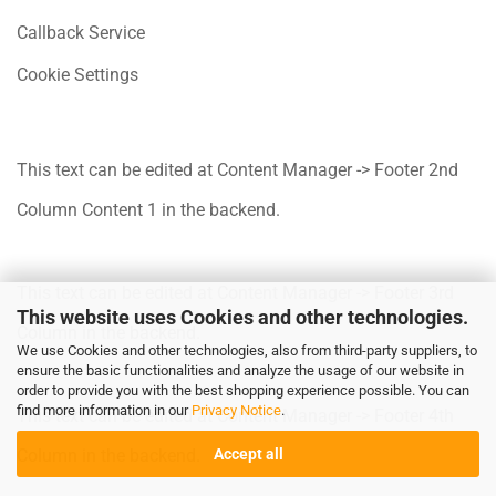
Callback Service
Cookie Settings
This text can be edited at Content Manager -> Footer 2nd
Column Content 1 in the backend.
This text can be edited at Content Manager -> Footer 3rd
This website uses Cookies and other technologies.
Column in the backend.
We use Cookies and other technologies, also from third-party suppliers, to
ensure the basic functionalities and analyze the usage of our website in
order to provide you with the best shopping experience possible. You can
find more information in our
Privacy Notice
.
This text can be edited at Content Manager -> Footer 4th
Accept all
Column in the backend.